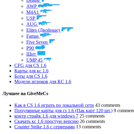
Deagle
AWP
M4A1
USP
AUG
Elites (Двойные)
Famas
Five Seven
P90
Щит
UMP 45
CFG для CS 1.6
Карты для кс 1.6
Боты для CS 1.6
Модели игроков для КС 1.6
Лучшее на GiveMeCs
Как в CS 1.6 играть по локальной сети
43 comments
Популярные карты для cs 1.6 (Пак карт 120 шт.)
9 commen
контр страйк 1.6 для windows 7
25 comments
Скачать кс 1.6 простую версию
26 comments
Counter Strike 1.6 с серверами
13 comments