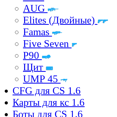
AUG
Elites (Двойные)
Famas
Five Seven
P90
Щит
UMP 45
CFG для CS 1.6
Карты для кс 1.6
Боты для CS 1.6