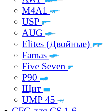
M4A1
USP
AUG
Elites (Двойные)
Famas
Five Seven
P90
Щит
UMP 45
CFG для CS 1.6