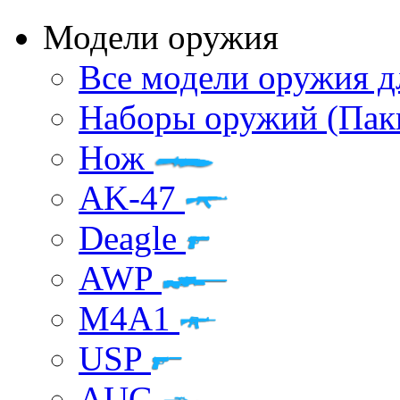
Модели оружия
Все модели оружия д
Наборы оружий (Пак
Нож
AK-47
Deagle
AWP
M4A1
USP
AUG