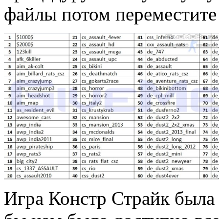
файлы потом переместите 
Игра Констр Страйк была 